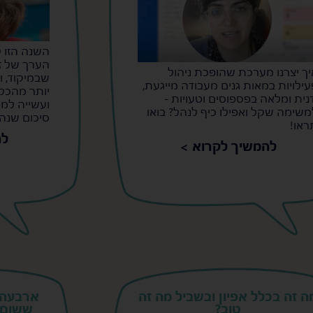
השנה הזו ל
הערך של זמ
יך יצרנו מערכת שהופכת ניהול
שבמיקוד, ו
עילויות במאות גנים מעבודה מייגעת,
יותר מהכל,
דנית ומלאה בפספוסים וטעויות -
ועשייה למ
משימה שקל ואפילו כיף לנהל? בואו
סיכום שנה 
ראו!
לה
להמשיך לקרוא >
ה זה בכלל אפיון ובשביל מה זה
ארבעה 
טוב?
ששום ד