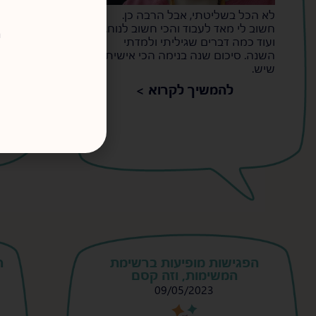
לא הכל בשליטתי, אבל הרבה כן.
ה
חשוב לי מאד לעבוד והכי חשוב לנוח.
ר
מ
ועוד כמה דברים שגיליתי ולמדתי
"
השנה. סיכום שנה בנימה הכי אישית
ה
שיש.
נ
להמשיך לקרוא >
מ
ע
הפגישות מופיעות ברשימת
המשימות, וזה קסם
09/05/2023
s
s