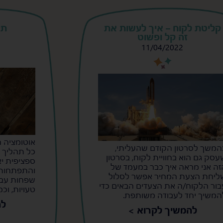
קליטת לקוח – איך לעשות את
תע
זה קל ופשוט
11/04/2022
s
s
אוטומציה ח
המשך לסרטון הקודם שהעליתי,
כל תהליך ש
עסק גם הוא בחוויית לקוח, בסרטון
ספציפית יא
זה אני מראה איך כבר במעמד של
והתפתחות 
ליחת הצעת המחיר אפשר לסלול
שפחות עבו
בור הלקוח/ה את הצעדים הבאים כדי
טעויות, וכ
המשיך יחד לעבודה משותפת.
לה
להמשיך לקרוא >