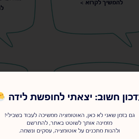
להמשיך לקרוא >
לה
דגמה של מערכת ניהול לקוחות
הכלי ש
רזה (וזולה!)
דברים –
20/06/2023
כון חשוב: יצאתי לחופשת לידה
s
s
גם בזמן שאני לא כאן, האוטומציה ממשיכה לעבוד בשבילי!
מזמינה אותך לשוטט באתר, להתרשם
ולהנות מתכנים על אוטומציה, עסקים ונשמה.