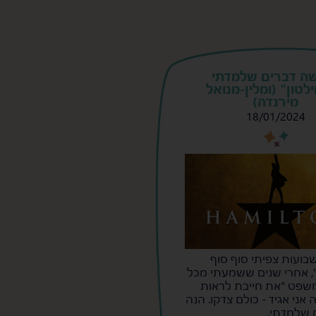
ה דברים שלמדתי
לטון" (ומלין-מנואל
מירנדה)
18/01/2024
s
s
בועות צפיתי סוף סוף
", אחרי שנים ששמעתי מכל
משפט "את חייבת לראות
 אני אגיד - כולם צדקו. הנה
 שלמדתי.