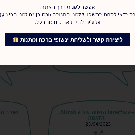
אפשר לפנות דרך האתר,
פעם מדובר בחברה גדולה עם המון
כלי נהדר 
ק כדאי לקחת בחשבון שזמני התגובה (וכמובן גם זמני הביצוע)
שתמשים, שאפנו ליצור מערכת
טקסט שונים
רזה" ומצומצמת שתאפשר לעובדי
מהרגע שהט
עלולים להיות ארוכים מהרגיל.
חברה מהמחלקות השונות לעדכן
אפשר באמצ
תונים ולבצע פעולות בתוך המערכת,
קבענו להעת
בלי שתהיה להם גישה לנתונים
ליצירת קשר ולשליחת ינשופי ברכה ומתנות
לה
צמם.
להמשיך לקרוא >
ה-Interface השווה של Airtable
שובר מת
– הדגמה
23/04/2023
s
s