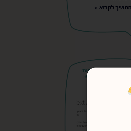
משיך לקרוא >
יעזור לך לזכור פחות
 המלצה על aText
30/05/2023
s
s