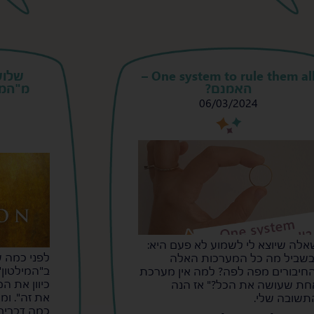
One system to rule them all –
שלוש
האמנם?
מ"המי
06/03/2024
s
s
אלה שיוצא לי לשמוע לא פעם היא:
לפני כמה ש
בשביל מה כל המערכות האלה
ב"המילטון
החיבורים מפה לפה? למה אין מערכת
כיוון את ה
חת שעושה את הכל?" אז הנה
את זה". ומה
תשובה שלי.
כמה דברים