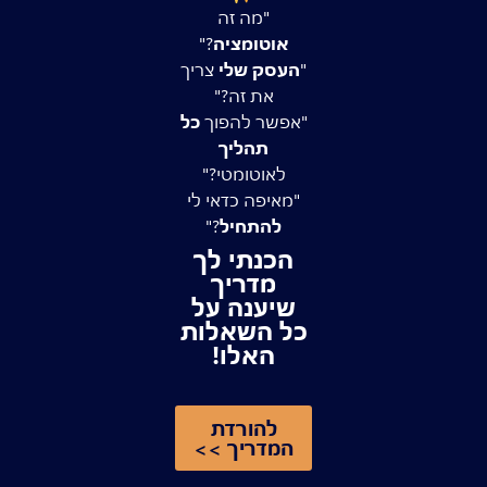
"מה זה
אוטומציה
?"​
"
העסק שלי
צריך
את זה?"​
"אפשר להפוך
כל
אני רוצה לקבל מיילים מלאי קסם! אם יימאס לי, תמיד אוכל להסיר
תהליך
את עצמי ולחזור לחיי האפרוריים
לאוטומטי?"​
"מאיפה כדאי לי
הוקוס פוקוס!
להתחיל
?"​
הכנתי לך
השארת פרטים בטופס כפופה ל
מדיניות הפרטיות
מדריך
שיענה על
כל השאלות
האלו!
להורדת
המדריך >>
כל הזכויות שמורות לאילו illu - איור ועיצוב אתרים