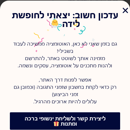
מה זה אוטומציה עסקית, מתי
היא באמת חוסכת זמן ומתי היא
רק מוסיפה בלאגן? תקציר ברור,
עדכון חשוב: יצאתי לחופשת
מסודר ובלי הייפ.
לידה
להמשיך לקרוא >
גם בזמן שאני לא כאן, האוטומציה ממשיכה לעבוד
בשבילי!
מזמינה אותך לשוטט באתר, להתרשם
ולהנות מתכנים על אוטומציה, עסקים ונשמה.
אפשר לפנות דרך האתר,
רק כדאי לקחת בחשבון שזמני התגובה (וכמובן גם
זמני הביצוע)
עלולים להיות ארוכים מהרגיל.
עשרה דברים שגיליתי
ב-2025
ליצירת קשר ולשליחת ינשופי ברכה
01/01/2026
ומתנות
s
s