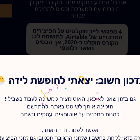
את כל המידע במקום אחד. הקורס ייתן לך
היכרות עם המערכת ובסיס לתחילת
עבודה.
4 מפגשי לייב מוקלטים על הפיצ'רים
המרכזיים של Airtable. לתשומת לב:
הקורס הוקלט ב-2020, אך הבסיס
נשאר רלוונטי
לפרטים נוספים »
כון חשוב: יצאתי לחופשת לידה
גם בזמן שאני לא כאן, האוטומציה ממשיכה לעבוד בשבילי!
מזמינה אותך לשוטט באתר, להתרשם
ולהנות מתכנים על אוטומציה, עסקים ונשמה.
אפשר לפנות דרך האתר,
ק כדאי לקחת בחשבון שזמני התגובה (וכמובן גם זמני הביצוע)