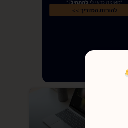
"מאיפה כדאי לי
להתחיל
?"​
להורדת המדריך >>