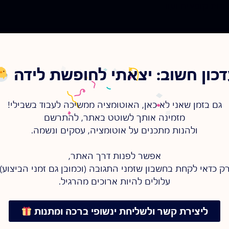
נות קופצים ועוד
כלשהי ע"מ להפעילו.
כון חשוב: יצאתי לחופשת לידה
גם בזמן שאני לא כאן, האוטומציה ממשיכה לעבוד בשבילי!
מזמינה אותך לשוטט באתר, להתרשם
ולהנות מתכנים על אוטומציה, עסקים ונשמה.
יין חלק מהתכנים פחות מונגשים, ולכן אם בכל זאת נתקלתם
אפשר לפנות דרך האתר,
 בנושא. עמכם הסליחה מראש.
ק כדאי לקחת בחשבון שזמני התגובה (וכמובן גם זמני הביצוע)
עלולים להיות ארוכים מהרגיל.
ליצירת קשר ולשליחת ינשופי ברכה ומתנות