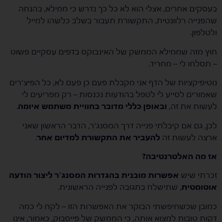
בעסקים אחרים, אצלי הוא לא כל כך נדרש כי ממילא, בהנחה
שהפנייה רלוונטית, התקשורת תעבור בשלב כלשהו למייל
ולטלפון.
חוץ מזה שממילא הממשק של האינבוקס בדפים עסקיים פשוט
– תסלחו לי – מחריד.
נוטיפיקציות של הדף אני מקבלת פעם כן פעם לא, כל הפיצ'רים
שאמורים לסייע לי לטפל בהודעות נכנסות – רק מפריעים לי
לעשות את זה,
ובאופן כללי מדובר בחוויית משתמש איומה
.
לכן, גם אם קיבלתי פנייה דרך המסנג'ר, הדבר הראשון שאני
ארצה לעשות זה
להעביר את התקשורת למדיום אחר
.
אז מה האלטרנטיבה?
זכרתי שיש
אפשרות מובנית בהגדרות המסנג'ר ליצור הודעה
אוטומטית
, שתישלח בתגובה לפנייה הראשונית.
כמובן שכשחיפשתי הבוקר את האפשרות הזו – לקח לי כמה
דקות טובות למצוא אותה, כי הממשק של פייסבוק, כאמור, אינו