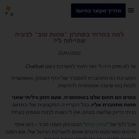
מדריך מקוצר בחינם!
למה בחרתי בפתרון "פחות טוב" לבעיה
שהייתה לי?
25/01/2022
עד לא מזמן היה לי מנוי חינמי למערכת בשם Chatfuel.
המערכת הזו מתחברת למסנג'ר של הדף העסקי, ומאפשרת
לבנות בוט שיענה אוטומטית להודעות.
בוטים הם תחום שלם באוטומציה, שעם הזמן גיליתי שאני
פחות מתחברת אליו.
בכל הקריירה המקצועית שלי בתחום
בניתי בדיוק שלושה בוטים, ואין לי כוונות לבנות נוספים בעתיד.
אבל לדף של "
עסק קסם
" הבוט נתן מענה סביר – הוא אסף
פרטים מפונים/ות והכניס אותם למערכת הניהול שלי, וגם הפנה
א/נשים ללינק אחר כדי לקבוע שיחת היכרות.