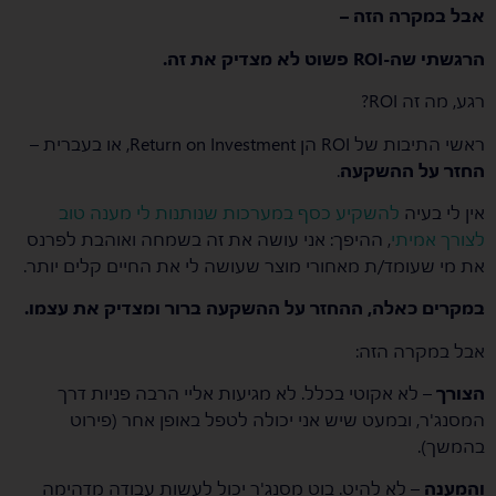
אבל במקרה הזה –
הרגשתי שה-ROI פשוט לא מצדיק את זה.
רגע, מה זה ROI?
ראשי התיבות של ROI הן Return on Investment, או בעברית –
החזר על ההשקעה
.
אין לי בעיה
להשקיע כסף במערכות שנותנות לי מענה טוב
לצורך אמיתי
, ההיפך: אני עושה את זה בשמחה ואוהבת לפרנס
את מי שעומד/ת מאחורי מוצר שעושה לי את החיים קלים יותר.
במקרים כאלה, ההחזר על ההשקעה ברור ומצדיק את עצמו.
אבל במקרה הזה:
הצורך
– לא אקוטי בכלל. לא מגיעות אליי הרבה פניות דרך
המסנג'ר, ובמעט שיש אני יכולה לטפל באופן אחר (פירוט
בהמשך).
והמענה
– לא להיט. בוט מסנג'ר יכול לעשות עבודה מדהימה