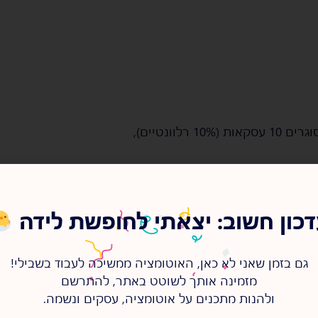
הלידים יותר איכותיים בגוגל כי הם
 יותר.
כון חשוב: יצאתי לחופשת לידה
בנוסף, אנשי המכירות (או בעל העסק אם זה התפקיד שהוא הגדיר לעצמו) ביצעו 50 שיחות במקום
גם בזמן שאני לא כאן, האוטומציה ממשיכה לעבוד בשבילי!
תר עסקאות נסגרו.
מזמינה אותך לשוטט באתר, להתרשם
ולהנות מתכנים על אוטומציה, עסקים ונשמה.
ר קל להחליט להעלות את התקציב בגוגל