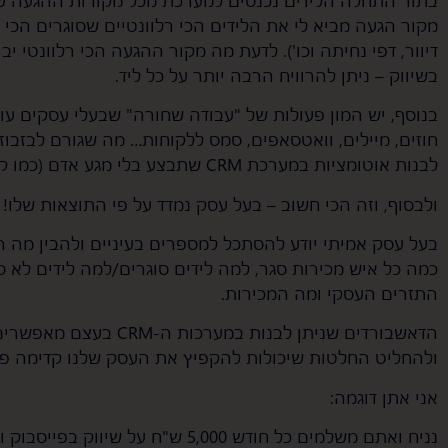
מקור הגעה מביא לי את הלידים הכי רלוונטיים שסוגרים הכי 
דיוור, דפי נחיתה וכו'). לדעת מה מקור ההגעה הכי רלוונטי י
בשיווק – ניתן להרוויח הרבה יותר על כל ליד.
בנוסף, יש המון פעולות של "עבודה שחורה" שבעלי עסקים עוש
חוזים, מיילים, וואטסאפים, סמס ללקוחות… מה שגורם לבזבוז ז
לבנות אוטומציות במערכת CRM שתבצע בלי מגע אדם (כמו קסם :)) את כל העבודה השחורה הזאת.
ולבסוף, וזה הכי חשוב – בעל עסק נמדד על פי התוצאות שלו!
כמה כל איש מכירות סגר, למה לידים סוגרים/למה לידים לא סו
התזרים העסקי ומה המכירות.
הדאשבורדים שניתן לבנות ב
ולהחליט החלטות שיכולות להקפיץ את העסק שלנו קדימה פי
אני אתן דוגמה:
נניח ואתם משלמים כל חודש 5,000 ש"ח על שיווק בפייסבוק ו-5,000 ש"ח על שיווק בגוגל.