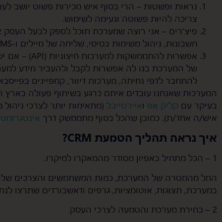
נראות ופשטות – הרי בסוף איש מכירות פשוט יושב לעב
צריכה להיות פשוטה ונעימה לשימוש.
פיצ'רים – אני רוצה שמערכת תוכל לספק לבעל העסק 
חשבונות, ניהול משימות בסיסי, שליחה של מיילים ו-SMS אוטומטיים ועוד.
להתחבר לדפי נחיתה, מערכות דיוור, קמפיינים בפייסבוק
המערכות שאנחנו עובדים איתם כרגע בשיתוף פעולה בארץ הם 
בעיקר עם
קליק אפ
ו
איירטייבל
איש/ה אחד/ת). כמובן שהכל בסוף מתממשק דרך
אינטגרומט
א
איך נראה תהליך הטמעת CRM?
1 – הכל מתחיל באפיון מסודר מהמאקרו למיקרו.
החל מהמטרה של המערכת, כמות המשתמשים והצרכים שלה, 
במערכת, תצוגות, אוטומציות, גרפים ודאשבורדים שתרצו לנתח 
2 – בחירת מערכת והטמעה לצרכי העסק.