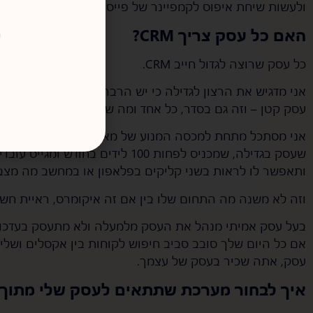
ולעשות שיחת איפוס לקמפיינר של פייסבוק.
האם כל עסק צריך CRM?
ר
כל עסק שרוצה לגדול חייב CRM.
אני מדגיש את הרצון לגדילה כי יש הרבה פרילנסרים שאני פו
עסק קטן – וזה גם בסדר, כל אחד ומה שהוא רוצה.
אני מסתכל מתחת למכסה המנוע של מאות עסקים בשנה. וחד 
שעסק בגדילה, שמכניס לפחות 100 לידים
ותאפשר לו לראות בשני קליקים בפלאפון או במחשב מה מצב
וזה לא משנה מה התחום שלו בין אם זה איקומרס, ראיית חשבון
בעל עסק אמיתי מנהל את העסק מלמעלה ולא מתעסק בעדכון ש
אם כל היום שלך סובב סביב חיפוש לקוחות בין אקסלים ושל
עסק, אתה שכיר בעסק של עצמך.
איך לבחור מערכת שתתאים לעסק שלי מתוך ה