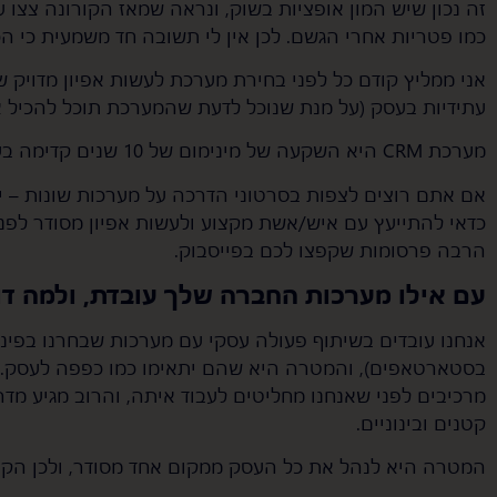
זה נכון שיש המון אופציות בשוק, ונראה שמאז הקורונה צצו 
כמו פטריות אחרי הגשם. לכן אין לי תשובה חד משמעית כי הכ
אני ממליץ קודם כל לפני בחירת מערכת לעשות אפיון מדויק 
עתידיות בעסק (על מנת שנוכל לדעת שהמערכת תוכל להכיל א
מערכת CRM היא השקעה של מינימום של 10 שנים קדימה בעסק וצריך לקחת אותה ברצינות.
אם אתם רוצים לצפות בסרטוני הדרכה על מערכות שונות – י
כדאי להתייעץ עם איש/אשת מקצוע ולעשות אפיון מסודר לפנ
הרבה פרסומות שקפצו לכם בפייסבוק.
עם אילו מערכות החברה שלך עובדת, ולמה דו
אנחנו עובדים בשיתוף פעולה עסקי עם מערכות שבחרנו בפינצ
בסטארטאפים), והמטרה היא שהם יתאימו כמו כפפה לעסק. א
מרכיבים לפני שאנחנו מחליטים לעבוד איתה, והרוב מגיע מד
קטנים ובינוניים.
המטרה היא לנהל את כל העסק ממקום אחד מסודר, ולכן הקרי