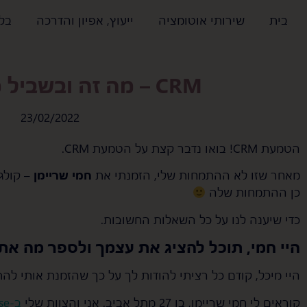
בית
שירותי אוטומציה
ייעוץ, אפיון והדרכה
בלו
CRM – מה זה ובשביל מה זה טוב?
23/02/2022
הטמעת CRM! בואו נדבר קצת על הטמעת CRM.
מאחר שזו לא ההתמחות שלי, הזמנתי את
חמי שריימן
– קולג
כן ההתמחות שלה
כדי שיענה לנו על כל השאלות החשובות.
היי חמי, תוכל להציג את עצמך ולספר מה אתם עו
היי מיכל, קודם כל רציתי להודות לך על כך שהזמנת אותי לה
קוראים לי חמי שריימן, בן 27 מתל אביב. אני והצוות שלי
ב-Ryse