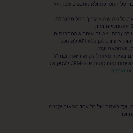
וד על המערכת ולא מתכנת, ולכן היא
את כל מה שהוא צריך החל מהנהלת
אפשרות להתממשקות למערכות חיצוניות (API) – אם יש למערכת API זה אומר שהמתכנתים
של המערכת בנו לה אפשרות לקבל ולהעביר מידע למערכות אחרות. לכן ללא API לא נוכל
, וואטסאפ ועוד.
בעיקר פאוורלינק ואוריגמי, ובחו"ל
(מתאימות יותר לצרכי ניהול משימות ופרויקטים או כ-CRM לעסק של
ו
זאפייר
.
ועד לשדות של כל אחד מהאובייקטים
וכו'.