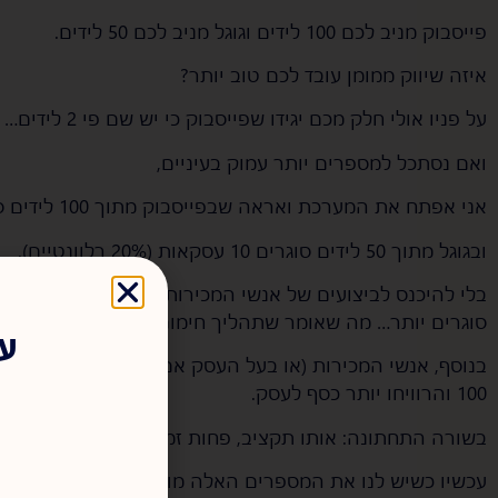
פייסבוק מניב לכם 100 לידים וגוגל מניב לכם 50 לידים.
איזה שיווק ממומן עובד לכם טוב יותר?
על פניו אולי חלק מכם יגידו שפייסבוק כי יש שם פי 2 לידים…
ואם נסתכל למספרים יותר עמוק בעיניים,
אני אפתח את המערכת ואראה שבפייסבוק מתוך 100 לידים סוגרים 10 עסקאות (10% רלוונטיים),
ובגוגל מתוך 50 לידים סוגרים 10 עסקאות (20% רלוונטיים).
בלי להיכנס לביצועים של אנשי המכירות שלכם, אנחנו רואים ש
סוגרים יותר… מה שאומר שתהליך חימום הליד בגוגל עובד טוב
עד
100 והרוויחו יותר כסף לעסק.
בשורה התחתונה: אותו תקציב, פחות זמן של שיחות טלפון ויו
עכשיו כשיש לנו את המספרים האלה מול העיניים הרבה יות