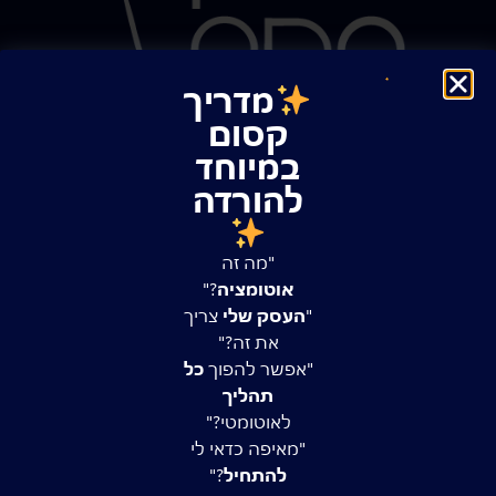
מדריך
קסום
במיוחד
להורדה
רוצה לקבל השראה, כלים, טיפים ועדכונים קסומים במייל?
"מה זה
אוטומציה
?"​
"
העסק שלי
צריך
את זה?"​
"אפשר להפוך
כל
אני רוצה לקבל מיילים מלאי קסם! אם יימאס לי, תמיד אוכל להסיר
תהליך
את עצמי ולחזור לחיי האפרוריים
לאוטומטי?"​
"מאיפה כדאי לי
הוקוס פוקוס!
להתחיל
?"​