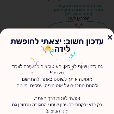
מה זה אוטומציה עסקית –
ומתי היא באמת חוסכת זמן
(ומתי ממש לא)
12/01/2026
s
s
עדכון חשוב: יצאתי לחופשת
לידה
מה זה אוטומציה עסקית, מתי
היא באמת חוסכת זמן ומתי היא
רק מוסיפה בלאגן? תקציר ברור,
גם בזמן שאני לא כאן, האוטומציה ממשיכה לעבוד
מסודר ובלי הייפ.
בשבילי!
להמשיך לקרוא >
מזמינה אותך לשוטט באתר, להתרשם
ולהנות מתכנים על אוטומציה, עסקים ונשמה.
אפשר לפנות דרך האתר,
רק כדאי לקחת בחשבון שזמני התגובה (וכמובן גם
זמני הביצוע)