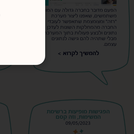
הפעם מדובר בחברה גדולה עם המון
כ
ר
משתמשים, שאפנו ליצור מערכת
ט
"רזה" ומצומצמת שתאפשר לעובדי
מ
החברה מהמחלקות השונות לעדכן
א
נתונים ולבצע פעולות בתוך המערכת,
ק
מבלי שתהיה להם גישה לנתונים
עצמם.
להמשיך לקרוא >
הפגישות מופיעות ברשימת
המשימות, וזה קסם
09/05/2023
s
s