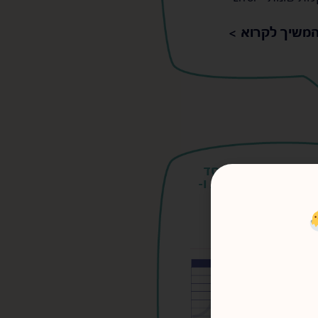
משיך לקרוא >
דיווח שבועי למוסד
לימודי – מבוססת Airtable ו-
Fillout
18/05/2023
s
s