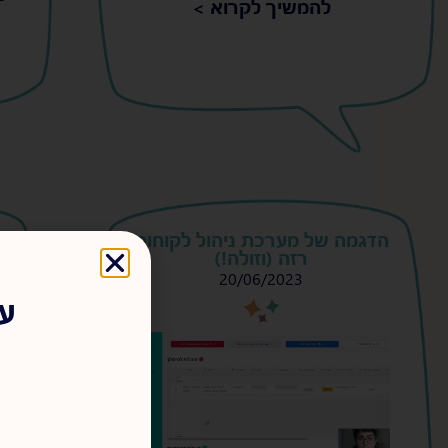
להמשיך לקרוא >
הדגמה של מערכת ניהול לקוחות
רזה (וזולה!)
20/06/2023
עד
s
s