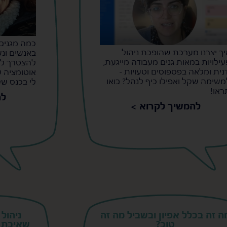
כמה מגניב
יך יצרנו מערכת שהופכת ניהול
באנשים ונש
עילויות במאות גנים מעבודה מייגעת,
להצטרך לה
דנית ומלאה בפספוסים וטעויות -
אוטומציה 
משימה שקל ואפילו כיף לנהל? בואו
לי בכנס של ake
ראו!
לה
להמשיך לקרוא >
ה זה בכלל אפיון ובשביל מה זה
טוב?
שאיבת ת