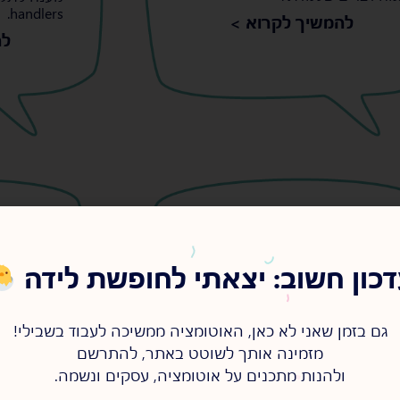
handlers.
להמשיך לקרוא >
לה
הכלי שיעזור לך לזכור פחות
מערכת 
דברים – המלצה על aText
30/05/2023
כון חשוב: יצאתי לחופשת לידה
s
s
גם בזמן שאני לא כאן, האוטומציה ממשיכה לעבוד בשבילי!
מזמינה אותך לשוטט באתר, להתרשם
ולהנות מתכנים על אוטומציה, עסקים ונשמה.