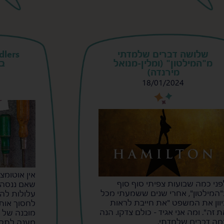
שלושה דברים שלמדתי
מ"המילטון" (ומלין-מנואל
בת
מירנדה)
18/01/2024
s
s
אין אוטומצי
פני כמה שבועות צפיתי סוף סוף
שאם ננסה 
"המילטון", אחרי שנים ששמעתי מכל
עלולות להיו
יוון את המשפט "את חייבת לראות
לחסוך אותן
ת זה". ומה אני אגיד - כולם צדקו. הנה
מה דברים שלמדתי.