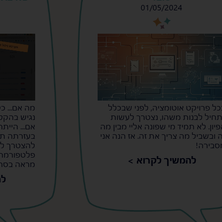
01/05/2024
s
s
כל פרויקט אוטומציה, לפני שבכלל
מה אם... כ
תחיל לבנות משהו, נצטרך לעשות
נגיש בהקל
פיון. לא תמיד מי שפונה אליי מבין מה
אם... היית
ה ובשביל מה צריך את זה. אז הנה אני
בעזרתה תכנ
סבירה!
להצטרך לע
פלטפורמה ב
להמשיך לקרוא >
מראה בסרט
לה