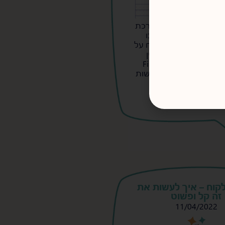
י מראה הדגמה של מערכת
וחה - מוסד לימודי שבו
מלאות מדי שבוע דו"ח על
בעזרת שילוב מנצח בין
Airtable interface וטפסים ב-Fillout
כת שמאפשרת להן לעשות
ת ובמהירות.
משיך לקרוא >
קוח – איך לעשות את
זה קל ופשוט
11/04/2022
s
s