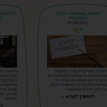
#מושג_אוטומטי: תהליך
5 טיפים
אוטומציה
ש
07/04/2022
s
s
פעמים הוא ייקרא סנריו, לפעמים
לכאורה מדו
זאפ, לפעמים וורקפלואו, לפעמים Rule,
אבל בפועל
ינטגרציה או פשוט אוטומציה. כל
השלבים הח
שמות הללו הם דרכים שונות לכנות
הראשונית 
בר אחד: תהליך אוטומציה.
שהיא תירא
שצריך, ות
להמשיך לקרוא >
מצוינים.
לה