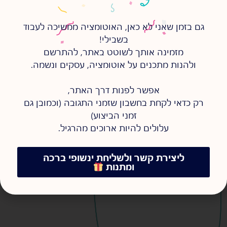
אולי יעניין אותך גם...
גם בזמן שאני לא כאן, האוטומציה ממשיכה לעבוד
מה זה אוטומציה עסקית –
ומתי היא באמת חוסכת זמן
בשבילי!
(ומתי ממש לא)
מזמינה אותך לשוטט באתר, להתרשם
12/01/2026
ולהנות מתכנים על אוטומציה, עסקים ונשמה.
s
s
אפשר לפנות דרך האתר,
רק כדאי לקחת בחשבון שזמני התגובה (וכמובן גם
זמני הביצוע)
עלולים להיות ארוכים מהרגיל.
מה זה אוטומציה עסקית, מתי
היא באמת חוסכת זמן ומתי היא
רק מוסיפה בלאגן? תקציר ברור,
מסודר ובלי הייפ.
ליצירת קשר ולשליחת ינשופי ברכה
להמשיך לקרוא >
ומתנות