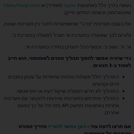
נעשה בדרך כלל באמצעות
Zapier
(זאפייר) או
Make/Integromat
(אינטגרומט, ובשמה החדש: מייק).
אלו בעצם מערכות "צד ג'" שמאפשרות לחבר בין מערכות שונות,
ולגרום לכך שפעולה במערכת א' תוביל לפעולה במערכת ב'.
וג'. וד'. ושוב ב'. ובסוף הכל יתעדכן בחזרה במערכת א'.
כדי שיהיה אפשר להפוך תהליך מסוים לאוטומטי, הוא חייב
לעמוד ב-3 תנאים:
התהליך כולל פעולות טכניות שחוזרות על עצמן במבנים
זהים וקבועים.
התהליך לא דורש הפעלת שיקול דעת או יחס אנושי.
התהליך מתרחש במערכות שיודעות לתקשר עם מערכות
אחרות באמצעות ממשק API (מה זה? על כך בפעם
אחרת).
אם תרצו לדעת עוד –
כאן אפשר להוריד
מדריך מפורט
שכתבתי על אוטומציה.