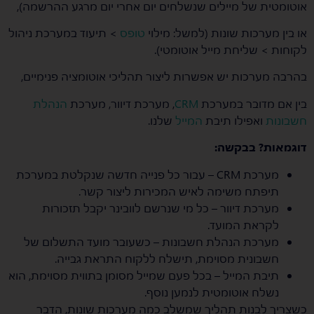
אוטומטית של מיילים שנשלחים יום אחרי יום מרגע ההרשמה),
או בין מערכות שונות (למשל: מילוי
טופס
> תיעוד במערכת ניהול
לקוחות > שליחת מייל אוטומטי).
בהרבה מערכות יש אפשרות ליצור תהליכי אוטומציה פנימיים,
בין אם מדובר במערכת
CRM
, מערכת דיוור, מערכת
הנהלת
חשבונות
ואפילו תיבת
המייל
שלנו.
דוגמאות? בבקשה:
מערכת CRM – עבור כל פנייה חדשה שנקלטת במערכת
תיפתח משימה לאיש המכירות ליצור קשר.
מערכת דיוור – כל מי שנרשם לוובינר יקבל תזכורות
לקראת המועד.
מערכת הנהלת חשבונות – כשעובר מועד התשלום של
חשבונית מסוימת, תישלח ללקוח התראת גבייה.
תיבת המייל – בכל פעם שמייל מסומן בתווית מסוימת, הוא
נשלח אוטומטית לנמען נוסף.
כשצריך לבנות תהליך שמשלב כמה מערכות שונות, הדבר