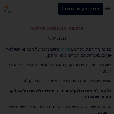
מדריך מקוצר בחינם!
#מושג_אוטומטי: פילטר
13/01/2022
בפינה הקודמת עסקנו ב
טריגר
, והיום נדבר על חברו
◀
הפילטר
▶
(גם בעברית הם חברים: מַסנֵן ומַזְנֵק).
כשמו כן הוא, הפילטר קובע האם האוטומציה תמשיך הלאה או
תיעצר.
אוטומציות יכולות להיות מלאות אמביציה, אבל הן "עיוורות":
כל עוד לא אמרנו להן אחרת, הן ימשיכו לשעוט הלאה לקו
הסיום שהגדרנו.
אז אם למשל הגדרנו שכשמתבצעת רכישה באתר יישלח מייל
מסוג מסוים,