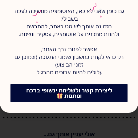
ואם יש מושג שתרצו שאכתוב עליו –
אפשר לספר לי על זה ממש
כאן!
גם בזמן שאני לא כאן, האוטומציה ממשיכה לעבוד
בשבילי!
מזמינה אותך לשוטט באתר, להתרשם
ולהנות מתכנים על אוטומציה, עסקים ונשמה.
ספרי לי עוד על...
אפשר לפנות דרך האתר,
אוטומציה
,
מושג אוטומטי
רק כדאי לקחת בחשבון שזמני התגובה (וכמובן גם
זמני הביצוע)
עלולים להיות ארוכים מהרגיל.
ליצירת קשר ולשליחת ינשופי ברכה
ומתנות
אולי יעניין אותך גם...