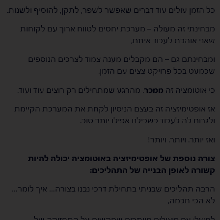
כל הזמן עולים עוד דברים שאפשר לשפר, לתקן, להוסיף ולשנות.
מבחינתי זה מעולה – מערכת יחסים לטווח ארוך עם לקוחות
שאני אוהבת לעבוד איתם,
ומבחינתם גם – הם מקבלים מענה צמוד לצרכים הנוספים
שכמעט בכל פרויקט צצים עם הזמן.
כי אוטומציה זה
ממכר
. מהרגע שמתחילים רק רוצים עוד ועוד.
אז אופטימיזציה זה בעצם הניסיון לקחת את המערכת הקיימת
ולגרום לה לעבוד בשבילנו אפילו יותר טוב.
ואז יותר. ויותר. ויותר!
צורה נוספת של אופטימיזציה באוטומציה יכולה להיות
קשורה לאופן הבנייה של התהליכים:
הרבה תהליכים שבניתי בתחילת דרכי נבנו בצורה… איך לומר…
לא הכי חכמה,
למשל: עם פיצולים מיותרים שמקשים על התחזוקה של