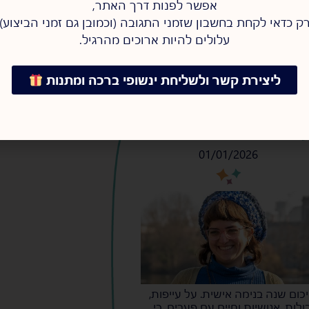
אפשר לפנות דרך האתר,
ק כדאי לקחת בחשבון שזמני התגובה (וכמובן גם זמני הביצוע)
עלולים להיות ארוכים מהרגיל.
ליצירת קשר ולשליחת ינשופי ברכה ומתנות
.
עשרה דברים שגיליתי ב-2025
01/01/2026
s
s
כום שנה בנימה אישית. על עייפות,
ולות, אנושיות וחיים עם פערים. כי