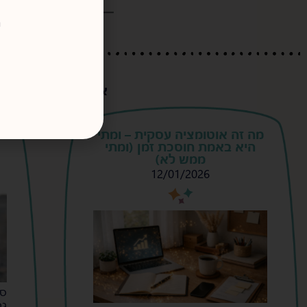
ר
אולי יעניין אותך גם..
מה זה אוטומציה עסקית – ומתי
היא באמת חוסכת זמן (ומתי
ממש לא)
12/01/2026
s
s
סי
גב