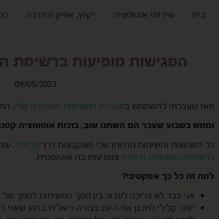
בית
שירותי אוטומציה
ייעוץ, אפיון והדרכה
בלו
הפגישות מופיעות ברשימת המ
09/05/2023
מאז שעברתי להשתמש ב
מערכת המשימות האהובה שלי
, הח
וממש בשבוע שעבר הם השתנו שוב, בזכות אוטומציה קטנ
כל הפגישות והשיחות מהיומן שלי (שנקבעות דרך
קלנדלי
, עוד Life-changer) מסונכרנות 
לרשימת המשימות היומית
ומופיעות בה אוטומטית.
למה זה כל כך אפקטיבי?
אני כבר לא צריכה לעבור בין מסך המשימות למסך של הי
יותר קל לי לתכנן את היום בצורה ריאלית ברגע שאני רואה