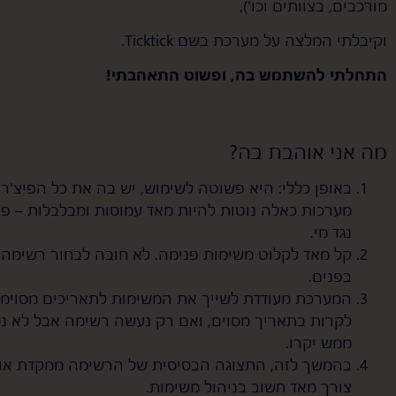
מורכבים, בצוותים וכו'),
וקיבלתי המלצה על מערכת בשם Ticktick.
התחלתי להשתמש בה, ופשוט התאהבתי!
מה אני אוהבת בה?
באופן כללי: היא פשוטה לשימוש, יש בה את כל הפיצ'רי
מערכות כאלה נוטות להיות מאד עמוסות ומבלבלות – פה
נגד מי.
קל מאד לקלוט משימות פנימה. לא חובה לבחור רשימה 
בפנים.
המערכת מעודדת לשייך את המשימות לתאריכים מסוימים
לקרות בתאריך מסוים, ואם רק נעשה רשימה אבל לא נס
ממש יקרו.
בהמשך לזה, התצוגה הבסיסית של הרשימה ממקדת אותי
צורך מאד חשוב בניהול משימות.