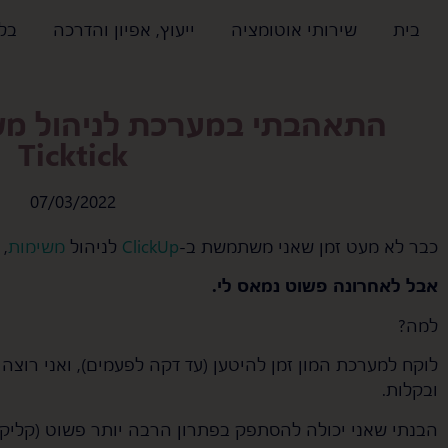
בית
שירותי אוטומציה
ייעוץ, אפיון והדרכה
בלו
התאהבתי במערכת לניהול מש
Ticktick
07/03/2022
כבר לא מעט זמן שאני משתמשת ב-
ClickUp
לניהול
משימות
,
אבל לאחרונה פשוט נמאס לי.
למה?
לוקח למערכת המון זמן להיטען (עד דקה לפעמים), ואני רוצה 
ובקלות.
הבנתי שאני יכולה להסתפק בפתרון הרבה יותר פשוט (קליקא