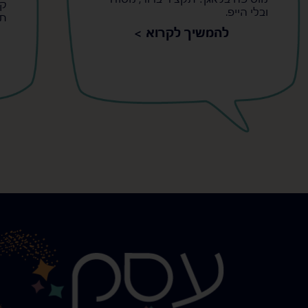
קט
ובלי הייפ.
תק
להמשיך לקרוא >