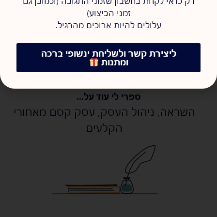
רק כדאי לקחת בחשבון שזמני התגובה (וכמובן גם
זמני הביצוע)
זהו, יש לי עוד המון מה לכתוב אבל אני צריכה גם לעבוד קצת, אז
בהצלחה לכל העצמאים/ות והשכירים/ות שם בחוץ, תהיו בני
עלולים להיות ארוכים מהרגיל.
אדם ותצליחו
ליצירת קשר ולשליחת ינשופי ברכה
ומתנות
ספרי לי עוד על...
השראה
,
ניהול העסק
,
עסק קסם מאחורי
הקלעים