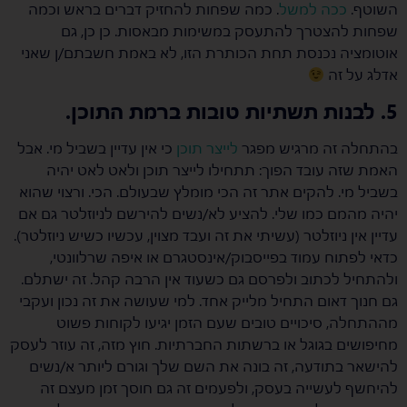
השוטף.
ככה למשל
. כמה שפחות להחזיק דברים בראש וכמה
שפחות להצטרך להתעסק במשימות מבאסות. כן כן, גם
אוטומציה נכנסת תחת הכותרת הזו, לא באמת חשבתם/ן שאני
אדלג על זה
5. לבנות תשתיות טובות ברמת התוכן.
בהתחלה זה מרגיש מפגר
לייצר תוכן
כי אין עדיין בשביל מי. אבל
האמת שזה עובד הפוך: תתחילו לייצר תוכן ולאט לאט יהיה
בשביל מי. להקים אתר זה הכי מומלץ שבעולם. הכי. ורצוי שהוא
יהיה מהמם כמו שלי. להציע לא/נשים להירשם לניוזלטר גם אם
עדיין אין ניוזלטר (עשיתי את זה ועבד מצוין, עכשיו כשיש ניוזלטר).
כדאי לפתוח עמוד בפייסבוק/אינסטגרם או איפה שרלוונטי,
ולהתחיל לכתוב ולפרסם גם כשעוד אין הרבה קהל. זה ישתלם.
גם חנוך דאום התחיל מלייק אחד. למי שעושה את זה נכון ועקבי
מההתחלה, סיכויים טובים שעם הזמן יגיעו לקוחות פשוט
מחיפושים בגוגל או ברשתות החברתיות. חוץ מזה, זה עוזר לעסק
להישאר בתודעה, זה בונה את השם שלך וגורם ליותר א/נשים
להיחשף לעשייה בעסק, ולפעמים זה גם חוסך זמן מעצם זה