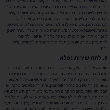
שאם יש שאלה שחוזרת על עצמה בהקשר המקצועי שלך וכבר
כתבת לה תשובה או צילמת סרטון שעונה אליה – אפשר לשלוח
א/נשים לשם במקום לענות את אותו טקסט שוב ושוב. בקיצור,
לכתוב, לצלם, לשתף, לספר, בפשטות, בלי נוסחאות NLP
לכתיבת תוכן, פשוט כאילו את/ה מספר/ת לחבר/ה. שהשיטוט
באתר/פייסבוק/אינסטגרם/מה שזה לא יהיה שלך, יעורר חשק
לעבוד איתך. ואם תוכן לא בא לך בקלות או שאין לך כוח
להתעסק עם זה, יש לי כותבת תוכן מהממת להמליץ עליה,
בכיף.
6. לתת שירות נפלא.
טוב, זה אולי הבייסיק, אבל שוב – גם פה מסתבר שזו לא ברירת
מחדל. כמו בהרבה דברים בחיים, גם במתן שירות או במכירות
מוצר – זה לא רק ה"מה", זה ה"איך". רוב אנשי ונשות המקצוע
שאני מכירה ספצים ב"מה" שלהם/ן, וה"איך" לפעמים מוזנח. אז
חבל. חוץ מזה, ברוב המקרים ההשקעה ב"איך" רק תשתלם, וזה
כי הכוח של פה לאוזן לא יסולא בפז. באמת. כדאי לעשות כל מה
שצריך כדי לגרום ללקוחות להשתוקק להמליץ עליך לחברים/ות
שלהם/ן (ויש גם דרכים לעודד אותם/ן לעשות את זה, כתבתי על