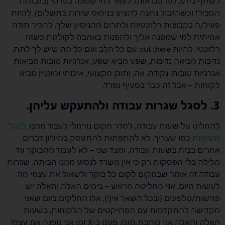
לשתף בידע, לפרסם אותו, לעזור למי שפונה בפרטי (בגבולות
הסביר! וכשהגבול נחצה להציע בנימוס שירות בתשלום), להיות
פעיל/ה בקבוצות רלוונטיות ולתרום מהניסיון שלך. להכיר תודה
אמיתית למי שמפנה אליך ולהפנות באהבה לקולגות כשזה
רלוונטי. להיות out there עם כל הלב ועם כל מה שיש לך לתת.
נדיבות מביאה נדיבות, שפע מביא שפע, אנרגיות טובות מביאות
אנרגיות טובות. נקודה. אה, ותוכן מקצועי, איכותי ומעניין מביא
לקוחות – אבל זה כבר בסעיף נפרד.
3. לסגל שגרות עבודה ולהתעקש עליהן.
להחליט על שעות עבודה, לסדר מקום נורמלי לעבוד ממנו,
לנהל
משימות
כמו שצריך. לא להתפתות להתעסק במיליון דברים
אחרים בבית בשעות עבודה, ומצד שני – לא לעבוד מהבוקר עד
הלילה בלי הפסקות רק כי אין משרד לנסוע ממנו הביתה. שגרות
עבודה זה אומר שבמקום לקום כל בוקר ולשאול את עצמי מה
לעשות היום, אני מחליטה מראש – בימים האלה והאלה יש
פגישות/טלפונים (ובכל השאר אין!), אלו החלקים ביום שאני
מקדישה להתקדמות עם הפרויקטים של הלקוחות, בשעות
האלה והאלה אני כותבת תוכן, פעם ב-X זמן אני מפנה את עצמי