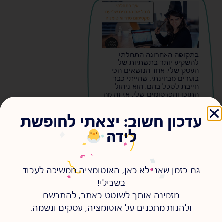
בתקופה האחרונה התחלתי
להשקיע יותר בתשתיות של
העסק שלי. אחד הנושאים הכי
בוערים מבחינתי, שהייתי כבר
חייבת לטפל בהם, הוא ניהול
התוכן והפרסומים שלי. אז זה מה
שהחלטתי לעשות.
להמשיך לקרוא >
עדכון חשוב: יצאתי לחופשת
לידה
גם בזמן שאני לא כאן, האוטומציה ממשיכה לעבוד
בשבילי!
מזמינה אותך לשוטט באתר, להתרשם
ולהנות מתכנים על אוטומציה, עסקים ונשמה.