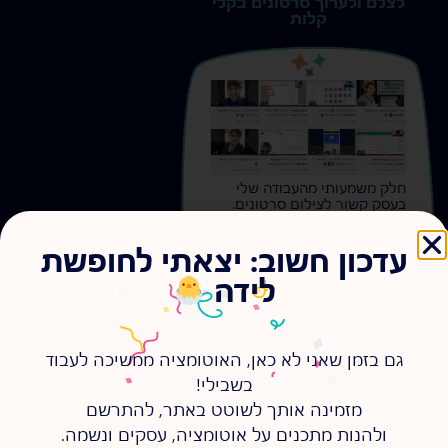
לצלם ולערוך סרטונים בקלי
קלות
26/01/2022
s
s
חלק משמעותי מהעבודה שלי
בעסק קשור לצילום סרטונים.
מצאתי שני כלים מושלמים
שעוזרים לי לעשות את זה בכיף
עדכון חשוב: יצאתי לחופשת
ובקלות!
להמשיך לקרוא >
לידה
גם בזמן שאני לא כאן, האוטומציה ממשיכה לעבוד
בשבילי!
מזמינה אותך לשוטט באתר, להתרשם
ולהנות מתכנים על אוטומציה, עסקים ונשמה.