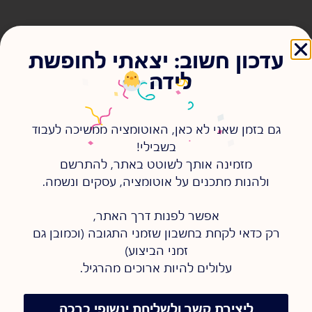
הוקוס פוקוס זאפייר!
עדכון חשוב: יצאתי לחופשת
16/12/2020
לידה
s
s
גם בזמן שאני לא כאן, האוטומציה ממשיכה לעבוד
בשבילי!
דברים שלא ידעת על מערכת
מזמינה אותך לשוטט באתר, להתרשם
זאפייר Zapier - מערכת
ולהנות מתכנים על אוטומציה, עסקים ונשמה.
האוטומציה הוותיקה והידועה
בשוק, המאפשרת לכל אחד
ואחת ליצור חיבורים בין מערכות
אפשר לפנות דרך האתר,
שונות בלי שום ידע בתכנות
ובקוד.
רק כדאי לקחת בחשבון שזמני התגובה (וכמובן גם
להמשיך לקרוא >
זמני הביצוע)
עלולים להיות ארוכים מהרגיל.
ליצירת קשר ולשליחת ינשופי ברכה