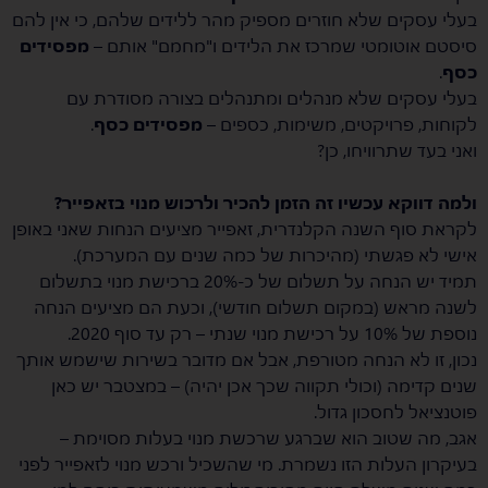
בעלי עסקים שלא חוזרים מספיק מהר ללידים שלהם, כי אין להם
סיסטם אוטומטי שמרכז את הלידים ו"מחמם" אותם –
מפסידים
כסף
.
בעלי עסקים שלא מנהלים ומתנהלים בצורה מסודרת עם
לקוחות, פרויקטים, משימות, כספים –
מפסידים כסף
.
ואני בעד שתרוויחו, כן?
ולמה דווקא עכשיו זה הזמן להכיר ולרכוש מנוי בזאפייר?
לקראת סוף השנה הקלנדרית, זאפייר מציעים הנחות שאני באופן
אישי לא פגשתי (מהיכרות של כמה שנים עם המערכת).
תמיד יש הנחה על תשלום של כ-20% ברכישת מנוי בתשלום
לשנה מראש (במקום תשלום חודשי), וכעת הם מציעים הנחה
נוספת של 10% על רכישת מנוי שנתי – רק עד סוף 2020.
נכון, זו לא הנחה מטורפת, אבל אם מדובר בשירות שישמש אותך
שנים קדימה (וכולי תקווה שכך אכן יהיה) – במצטבר יש כאן
פוטנציאל לחסכון גדול.
אגב, מה שטוב הוא שברגע שרכשת מנוי בעלות מסוימת –
בעיקרון העלות הזו נשמרת. מי שהשכיל ורכש מנוי לזאפייר לפני