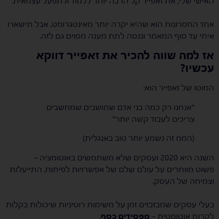
האישי שלי, את זאפייר קל הרבה יותר ללמוד ולתפעל עצמאית.
אחד החסרונות הוא שהיא יקרה יותר מאינטגרומט, אבל תישארו
איתי עד סוף המאמר וננסה לתת מענה מסוים גם לזה.
אז למה שווה להכיר את זאפייר דווקא
עכשיו?
המוטו של זאפייר הוא:
"אנחנו רק כמה בני אדם שחושבים שמחשבים
צריכים לעבוד קשה יותר"
(הממ זה נשמע יותר טוב באנגלית)
השנה היא 2020 ועסקים שלא משתמשים באוטומציה –
פשוט מוותרים על עולם שלם של אפשרויות לפיתוח, התייעלות
וצמיחה של העסק.
בעלי עסקים שמבזבזים זמן על משימות רוטיניות שיכולות בקלות
לקרות אוטומטית –
מפסידים כסף
.