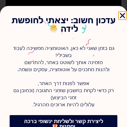
עדכון חשוב: יצאתי לחופשת
לידה
גם בזמן שאני לא כאן, האוטומציה ממשיכה לעבוד
רוצה לייעל את תהליכי הגבייה שלך
בשבילי!
ולהפסיק לרדוף אחרי תשלומים?
מזמינה אותך לשוטט באתר, להתרשם
ולהנות מתכנים על אוטומציה, עסקים ונשמה.
למילוי שאלון היכרות
אפשר לפנות דרך האתר,
רק כדאי לקחת בחשבון שזמני התגובה (וכמובן גם
זמני הביצוע)
עלולים להיות ארוכים מהרגיל.
ליצירת קשר ולשליחת ינשופי ברכה
ומתנות