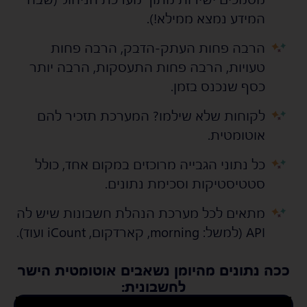
המידע נמצא ממילא!).
הרבה פחות העתק-הדבק, הרבה פחות
s
s
טעויות, הרבה פחות התעסקות, הרבה יותר
כסף שנכנס בזמן.
לקוחות שלא שילמו? המערכת תזכיר להם
s
s
אוטומטית.
כל נתוני הגבייה מרוכזים במקום אחד, כולל
s
s
סטטיסטיקות וסכימת נתונים.
מתאים לכל מערכת הנהלת חשבונות שיש לה
s
s
API (למשל: morning, קארדקום, iCount ועוד).
ככה נתונים מהיומן נשאבים אוטומטית הישר
לחשבונית: