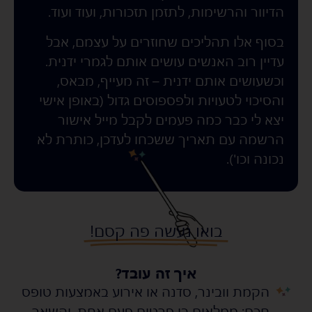
הדיוור והרשימות, לתזמן תזכורות, ועוד ועוד.
בסוף אלו תהליכים שחוזרים על עצמם, אבל
עדיין רוב האנשים עושים אותם לגמרי ידנית.
וכשעושים אותם ידנית – זה מעייף, מבאס,
והסיכוי לטעויות ולפספוסים גדול (באופן אישי
יצא לי כבר כמה פעמים לקבל מייל אישור
הרשמה עם תאריך ששכחו לעדכן, כותרת לא
נכונה וכו').
בואו נעשה פה קסם!
איך זה עובד?
הקמת וובינר, סדנה או אירוע באמצעות טופס
s
s
חכם: ממלאים בו פרטים פעם אחת, והשאר