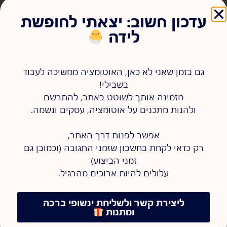
עדכון חשוב: יצאתי לחופשת
לידה
רוצה להגיע לוובינר שלך כמו אורח,
גם בזמן שאני לא כאן, האוטומציה ממשיכה לעבוד
בלי לוגיסטיקה מעייפת?
בשבילי!
מזמינה אותך לשוטט באתר, להתרשם
ולהנות מתכנים על אוטומציה, עסקים ונשמה.
למילוי שאלון היכרות
אפשר לפנות דרך האתר,
רק כדאי לקחת בחשבון שזמני התגובה (וכמובן גם
זמני הביצוע)
עלולים להיות ארוכים מהרגיל.
ליצירת קשר ולשליחת ינשופי ברכה
שירותים נוספים
ומתנות
מעקב לידים
יצירת הצעות