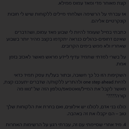
קצת מאוחר מדי ומאד עמוס ממילא.
אז עברתי על הרשימה ושלחתי מיילים ללקוחות שיש לי חובות
קונקרטיים אליהם.
כתבתי במייל שעומד להיות לי שבוע מאד עמוס, ושהדברים
שאינם דחופים-בהולים כנראה יתקדמו בקצב מהיר יותר בשבוע
שאחריו ולא ממש בימים הקרובים.
על בשרי למדתי שתמיד עדיף ליידע מראש מאשר לאכזב בזמן
אמת.
השקיפות הזו כל כך חשובה, ובתור בעל/ת עסק תמיד כדאי
להיות one step ahead ולהתריע ללקוח/ה שדברים יתעכבו קצת,
מאשר לקבל את המייל/וואטסאפ/טלפון הזה של "נוווו מה
קורה????"
כולנו בני אדם, לכולנו יש אילוצים, ואם בחרת את הלקוחות שלך
טוב – הם יקבלו את זה באהבה.
4. מיד אחרי שסיימתי עם זה, עברתי רגע על הרשימות האחרות