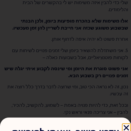
שלי כדי להבין איזה משימות יש לי בהקשרים של הבית
והלימודים.
אלו משימות שלא בהכרח מופיעות ביומן, ולכן הבנתי
שבשבוע משוגע שכזה אני חייבת לשריין להן זמן מעכשיו.
אחרת פשוט לא יהיה איפה לדחוף אותן.
5. אני משתדלת להשאיר ביומן שלי זמנים פנויים לשיחות עם
לקוחות פוטנציאליים, אבל בשבועות כאלה –
אני פשוט סוגרת את היומן ומי שינסה לקבוע איתי יגלה שיש
זמנים פנויים רק בשבוע הבא.
נכון, זה לא נראה הכי טוב, ומי שרוצה לדבר בדרך כלל רוצה את
זה עכשיו.
ובכל זאת, כדי להיות פנויה באמת – לשמוע, להקשיב, להכיר,
להבין – אני צריכה פנאי וראש נקי.
את שניהם אין לי השבוע.