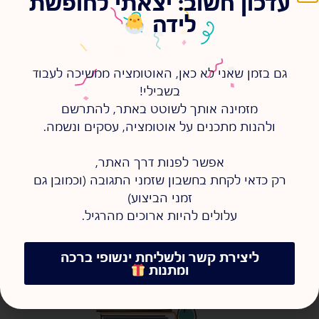
עדכון חשוב: יצאתי לחופשת
ולכן היומן לשבוע הקרוב סגור, אני לא לוקחת שום פרויקטים
לידה
חדשים עד שיירגע קצת, וגם הפרויקטים שכן יתחילו יהיו עם
כוכבית שקצב ההתקדמות, בהתחלה, יהיה איטי יותר.
איך אמר לי פעם לקוח:
גם בזמן שאני לא כאן, האוטומציה ממשיכה לעבוד
בשבילי!
"חיכינו לאוטומציה אלפיים שנה, אז עוד כמה ימים זה
מזמינה אותך לשוטט באתר, להתרשם
סבבה".
ולהנות מתכנים על אוטומציה, עסקים ונשמה.
אפשר לפנות דרך האתר,
רק כדאי לקחת בחשבון שזמני התגובה (וכמובן גם
זמני הביצוע)
ספרי לי עוד על...
עלולים להיות ארוכים מהרגיל.
התייעלות
,
ניהול העסק
ליצירת קשר ולשליחת ינשופי ברכה
ומתנות