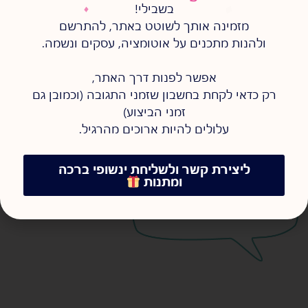
בשבילי!
מזמינה אותך לשוטט באתר, להתרשם
ולהנות מתכנים על אוטומציה, עסקים ונשמה.
אפשר לפנות דרך האתר,
מה זה אוטומציה עסקית, מתי
רק כדאי לקחת בחשבון שזמני התגובה (וכמובן גם
היא באמת חוסכת זמן ומתי היא
רק מוסיפה בלאגן? תקציר ברור,
זמני הביצוע)
מסודר ובלי הייפ.
עלולים להיות ארוכים מהרגיל.
להמשיך לקרוא >
ליצירת קשר ולשליחת ינשופי ברכה
ומתנות