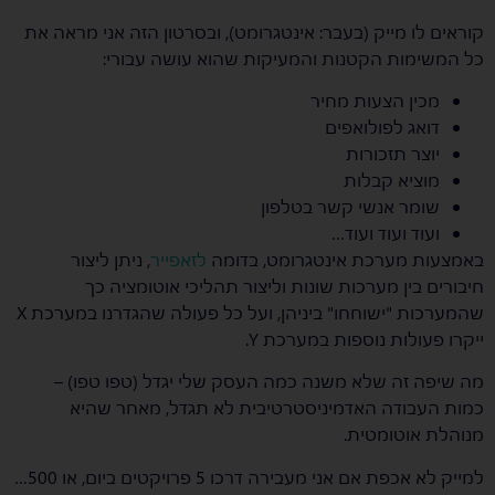
קוראים לו מייק (בעבר: אינטגרומט), ובסרטון הזה אני מראה את
כל המשימות הקטנות והמעיקות שהוא עושה עבורי:
מכין הצעות מחיר
דואג לפולואפים
יוצר תזכורות
מוציא קבלות
שומר אנשי קשר בטלפון
ועוד ועוד ועוד…
באמצעות מערכת אינטגרומט, בדומה
לזאפייר
, ניתן ליצור
חיבורים בין מערכות שונות וליצור תהליכי אוטומציה כך
שהמערכות "ישוחחו" ביניהן, ועל כל פעולה שהגדרנו במערכת X
ייקרו פעולות נוספות במערכת Y.
מה שיפה זה שלא משנה כמה העסק שלי יגדל (טפו טפו) –
כמות העבודה האדמיניסטרטיבית לא תגדל, מאחר שהיא
מנוהלת אוטומטית.
למייק לא אכפת אם אני מעבירה דרכו 5 פרויקטים ביום, או 500…