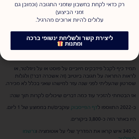
יכולה לא לפרסם כלום.
רק כדאי לקחת בחשבון שזמני התגובה (וכמובן גם
זמני הביצוע)
תודה לאל הגעתי למצב שגם אם אני לא מפרסמת – דברים זזים,
עלולים להיות ארוכים מהרגיל.
ובכל מקרה זה העסק שלי ואני מחליטה.
ואני רוצה בזה.
ליצירת קשר ולשליחת ינשופי ברכה
ומתנות
ב. אני ממש אוהבת לכתוב, להצטלם, לשתף ולקבל במה, והעסק
מבחינתי הוא
אפיק נהדר
לכל הדברים האלה.
תמיד כיף לקבל פידבקים חיוביים על פוסט או על ניוזלטר, או
לראות התראה על תגובה ביוטיוב (זה אשכרה דבר!) ולגלות
שסרטון שהעליתי לפני שנה עזר למישהו שאני בכלל לא מכירה.
אז הבטחתי להזכיר עוד כמה דברים שיכולים לקרות תוך שנה:
ב-2022 התווספו ל
דף הפייסבוק
עוקבים/ות בממוצע של 1 ליום.
היו באתר הזה כ-3,800 ביקורים.
כ-340 איש קראו את המדריך שלי על אוטומציה ו
נרשמו
לניוזלטר
.