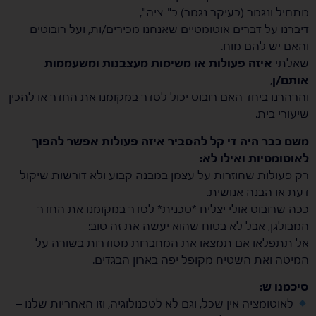
מתחיל ונגמר (בעיקר נגמר) ב"-ציה",
דיברנו על דברים אוטומטיים שאנחנו מכירים/ות, ועל רובוטים
והאם יש להם מוח.
שאלתי
איזה פעולות או משימות מעצבנות ומשעממות
אותם/ן
,
והרהרנו ביחד האם רובוט יכול לסדר במקומנו את החדר או להכין
שיעורי בית.
משם כבר היה די קל להסביר איזה פעולות אפשר להפוך
לאוטומטיות ואילו לא:
רק פעולות שחוזרות על עצמן במבנה קבוע ולא דורשות שיקול
דעת או הבנה אנושית.
ככה שרובוט אולי יצליח *טכנית* לסדר במקומנו את החדר
המבולגן, אבל לא בטוח שהוא יעשה את זה טוב:
אל תתפלאו אם תמצאו את המחברות מסודרות בשורה על
המיטה ואת השטיח מקופל יפה בארון הבגדים.
סיכמנו ש:
לאוטומציה אין שכל, וגם לא לטכנולוגיה, וזו האחריות שלנו –