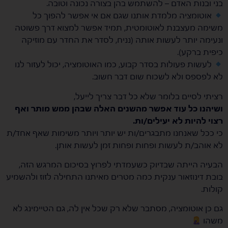
בני ובנות האדם – להשתמש בהן בצורה נכונה וטובה.
אוטומציה מלמדת אותנו שגם אם אי אפשר להפוך כל
משימה מעצבנת לאוטומטית, תמיד אפשר למצוא דרך פשוטה
ונעימה יותר לעשות אותה (נניח, לסדר את החדר עם מוזיקה
כיפית ברקע).
לעשות פעולות בסדר קבוע, כמו האוטומציה, יכול לעזור לנו
לא לפספס ולא לשכוח שום דבר חשוב.
רציתי לסיים בלומר שלא כל דבר צריך לייעל,
ושיהנו כל עוד אפשר מהשנים האלה שבהן ממש מותר ואף
רצוי להיות לא יעילים/ות.
כי ככל שאנחנו מתבגרים/ות יש יותר ויותר משימות שאף אחד/ת
לא אוהב/ת לעשות ופחות ופחות זמן לעשות אותן.
הבעיה הייתה שבדיוק כשעמדתי לפרוץ בסיכום המרגש הזה,
בובת דינוזאור ענקית כמה מטרים מאיתנו התחילה לזוז ולהשמיע
קולות.
גם כן אוטומציה, מסתבר שלא רק שכל אין לה, גם הטיימינג לא
משהו