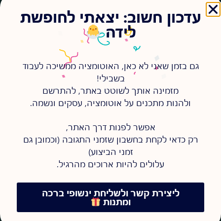
עדכון חשוב: יצאתי לחופשת
2
1
לידה
שמך (המלא, בבקשה) *
גם בזמן שאני לא כאן, האוטומציה ממשיכה לעבוד
בשבילי!
מזמינה אותך לשוטט באתר, להתרשם
שם העסק/החברה *
ולהנות מתכנים על אוטומציה, עסקים ונשמה.
אפשר לפנות דרך האתר,
מה יש לך לספר על העבודה המשותפת? (שאלות
רק כדאי לקחת בחשבון שזמני התגובה (וכמובן גם
מנחות שיכולות לעזור: מה עשיתי עבורך? האם
זמני הביצוע)
ואיך זה עזר לך? איך חווית את העבודה מולי? מה
קיבלת מהתהליך שעשינו יחד?) *
עלולים להיות ארוכים מהרגיל.
ליצירת קשר ולשליחת ינשופי ברכה
ומתנות