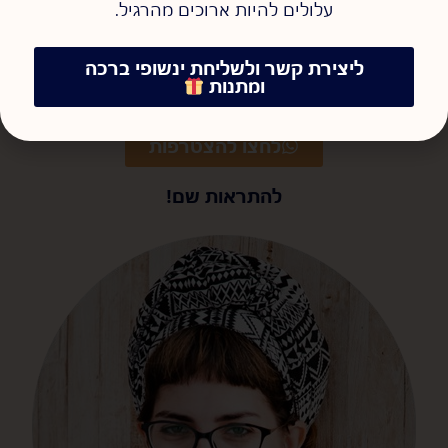
עלולים להיות ארוכים מהרגיל.
ויש גם קבוצת וואטסאפ שקטה
ליצירת קשר ולשליחת ינשופי ברכה
לעדכונים
ומתנות
לחצו להצטרפות
להתראות שם!