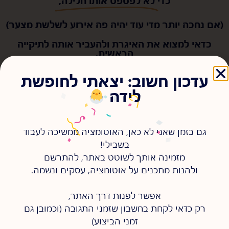
כדי
לא לפספס אותו חלילה,
(אם נחכה יותר מדי עוד יהיה פה אירוע לשלשת מצער)
כדאי למצוא את האיגרת ולהעביר אותה לתיקייה
הראשית.
עדכון חשוב: יצאתי לחופשת
הנה, ממש ככה:
לידה
גם בזמן שאני לא כאן, האוטומציה ממשיכה לעבוד
בשבילי!
מזמינה אותך לשוטט באתר, להתרשם
ולהנות מתכנים על אוטומציה, עסקים ונשמה.
אפשר לפנות דרך האתר,
רק כדאי לקחת בחשבון שזמני התגובה (וכמובן גם
זמני הביצוע)